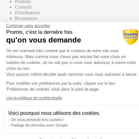
Produits
Conseils
Distributeurs
Ressources
Contact commercial
Continuer sans accepter
Promis, c'est la dernière fois
qu'on vous demande
Nos Produits
Tous les produits
Plateforme de Gestion du Consentem
Par supports
On est vraiment très content que le contenu de notre site vous
intéresse. Mais comme vous n'avez pas encore fait votre choix en
matière de cookies, on ne sait pas si vous nous autorisez à suivre votre
visite ou non.
Vous pouvez même décider quels services vous nous autorisez à lancer.
Mur / Façade
Pour modifier vos préférences par la suite, cliquez sur le lien
Axeptio consent
'Préférences de cookies' situé dans le pied de page.
Sol
Lire la politique de confidentialité
Voici pourquoi nous utilisons des cookies.
Toiture
On vous présente nos cookies !
Partage de données avec Google
Par gammes