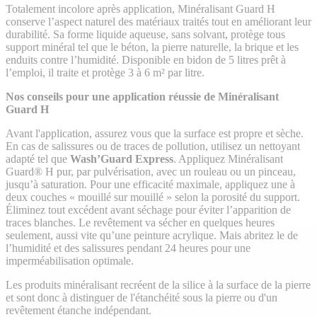
Totalement incolore après application, Minéralisant Guard H
conserve l’aspect naturel des matériaux traités tout en améliorant leur
durabilité. Sa forme liquide aqueuse, sans solvant, protège tous
support minéral tel que le béton, la pierre naturelle, la brique et les
enduits contre l’humidité. Disponible en bidon de 5 litres prêt à
l’emploi, il traite et protège 3 à 6 m² par litre.
Nos conseils pour une application réussie de Minéralisant
Guard H
Avant l'application, assurez vous que la surface est propre et sèche.
En cas de salissures ou de traces de pollution, utilisez un nettoyant
adapté tel que
Wash’Guard Express
. Appliquez Minéralisant
Guard® H pur, par pulvérisation, avec un rouleau ou un pinceau,
jusqu’à saturation. Pour une efficacité maximale, appliquez une à
deux couches « mouillé sur mouillé » selon la porosité du support.
Éliminez tout excédent avant séchage pour éviter l’apparition de
traces blanches. Le revêtement va sécher en quelques heures
seulement, aussi vite qu’une peinture acrylique. Mais abritez le de
l’humidité et des salissures pendant 24 heures pour une
imperméabilisation optimale.
Les produits minéralisant recréent de la silice à la surface de la pierre
et sont donc à distinguer de l'étanchéité sous la pierre ou d'un
revêtement étanche indépendant.