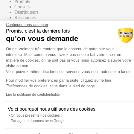
Produits
Conseils
Distributeurs
Ressources
Contact commercial
Continuer sans accepter
Promis, c'est la dernière fois
qu'on vous demande
Nos Produits
Tous les produits
Plateforme de Gestion du Consentem
Par supports
On est vraiment très content que le contenu de notre site vous
intéresse. Mais comme vous n'avez pas encore fait votre choix en
matière de cookies, on ne sait pas si vous nous autorisez à suivre votre
visite ou non.
Vous pouvez même décider quels services vous nous autorisez à lancer.
Mur / Façade
Pour modifier vos préférences par la suite, cliquez sur le lien
Axeptio consent
'Préférences de cookies' situé dans le pied de page.
Sol
Lire la politique de confidentialité
Voici pourquoi nous utilisons des cookies.
Toiture
On vous présente nos cookies !
Partage de données avec Google
Par gammes