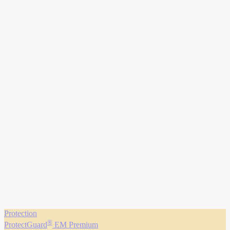
Protection
®
ProtectGuard
EM Premium