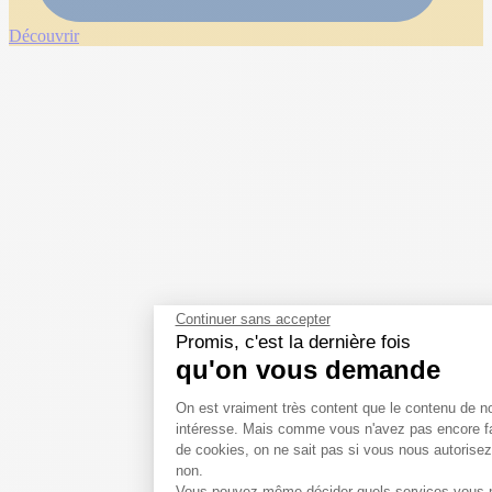
Découvrir
Continuer sans accepter
Promis, c'est la dernière fois
qu'on vous demande
Plateforme de Gestion d
On est vraiment très content que le contenu de no
intéresse. Mais comme vous n'avez pas encore fai
de cookies, on ne sait pas si vous nous autorisez 
non.
Vous pouvez même décider quels services vous no