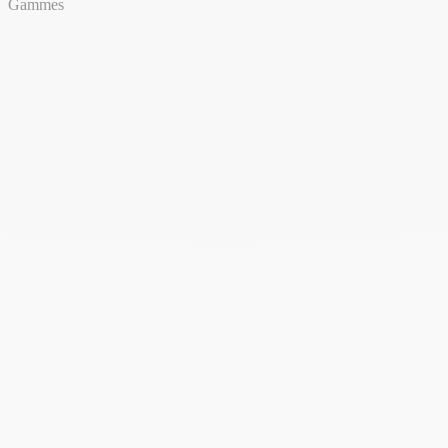
Gammes
Product_Gamme
Lasures béton colorées
Décoration et protection
Lasures de protections incolores
Nettoyant et décapant
Protection
Traitement du béton
Traitement et minéralisation
Réinitialiser