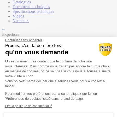
Catalogues
Documents techniques
Spécifications techniques
Vidéos
Nuanciers
Expertises
Continuer sans accepter
Le soin des bétons
Promis, c'est la dernière fois
L’esthétique des bétons
qu'on vous demande
Industriels
Plateforme de Gestion du Consentem
On est vraiment très content que le contenu de notre site
Retours aux Univers
vous intéresse. Mais comme vous n'avez pas encore fait votre choix
en matière de cookies, on ne sait pas si vous nous autorisez à suivre
Accueil
votre visite ou non.
Produits
Vous pouvez même décider quels services vous nous autorisez à
Ressources
lancer.
Contact commercial
Pour modifier vos préférences par la suite, cliquez sur le lien
Axeptio consent
'Préférences de cookies' situé dans le pied de page.
Nos Produits
Lire la politique de confidentialité
Tous les produits
Par gammes