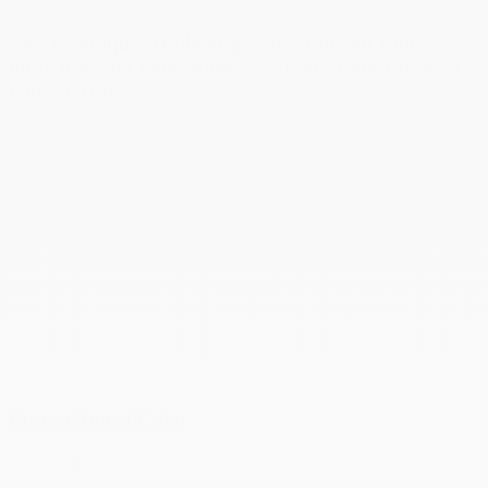
Nos Techniques Hydrofuges Invisibles ou colorées
pour Protéger votre Pierre. De notre Laboratoire à
votre Terrasse.
Voir la video
ProtectGuard Color
Voir la video