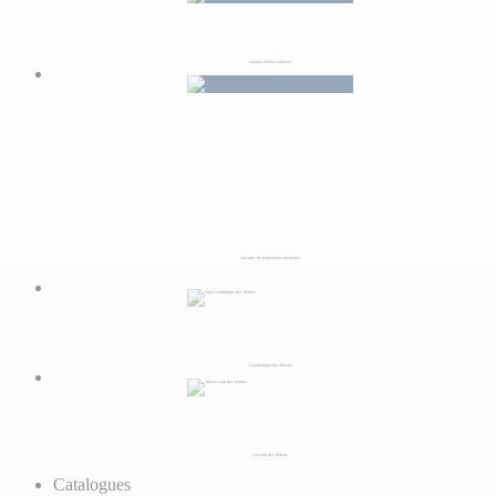
Lasures béton colorées
Lasures de protections incolores
L’esthétique des bétons
Le soin des bétons
Catalogues