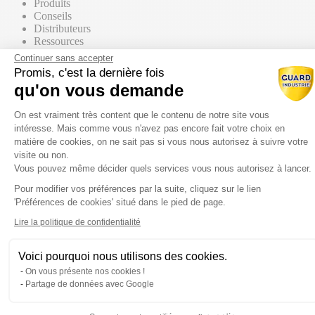
Produits
Conseils
Distributeurs
Ressources
Contact commercial
Continuer sans accepter
Promis, c'est la dernière fois
qu'on vous demande
Nos Produits
Tous les produits
Plateforme de Gestion du Consentem
Par supports
On est vraiment très content que le contenu de notre site vous
intéresse. Mais comme vous n'avez pas encore fait votre choix en
matière de cookies, on ne sait pas si vous nous autorisez à suivre votre
visite ou non.
Vous pouvez même décider quels services vous nous autorisez à lancer.
Mur / Façade
Pour modifier vos préférences par la suite, cliquez sur le lien
Axeptio consent
'Préférences de cookies' situé dans le pied de page.
Sol
Lire la politique de confidentialité
Voici pourquoi nous utilisons des cookies.
Toiture
On vous présente nos cookies !
Partage de données avec Google
Par gammes