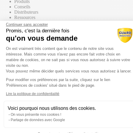
Produits
Conseils
Distributeurs
Ressources
Contact commercial
Continuer sans accepter
Promis, c'est la dernière fois
qu'on vous demande
Nos Produits
Tous les produits
Plateforme de Gestion du Consentem
Par supports
On est vraiment très content que le contenu de notre site vous
intéresse. Mais comme vous n'avez pas encore fait votre choix en
matière de cookies, on ne sait pas si vous nous autorisez à suivre votre
visite ou non.
Vous pouvez même décider quels services vous nous autorisez à lancer.
Mur / Façade
Pour modifier vos préférences par la suite, cliquez sur le lien
Axeptio consent
'Préférences de cookies' situé dans le pied de page.
Sol
Lire la politique de confidentialité
Voici pourquoi nous utilisons des cookies.
Toiture
On vous présente nos cookies !
Partage de données avec Google
Par gammes