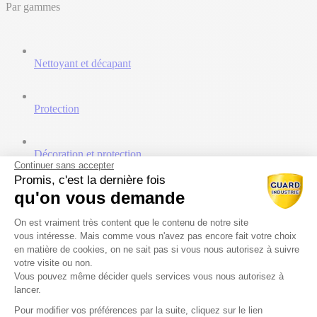
Par gammes
Nettoyant et décapant
Protection
Décoration et protection
Continuer sans accepter
Promis, c'est la dernière fois
qu'on vous demande
Traitement et minéralisation
Plateforme de Gestion du Consentem
On est vraiment très content que le contenu de notre site
Ressources
vous intéresse. Mais comme vous n'avez pas encore fait votre choix
en matière de cookies, on ne sait pas si vous nous autorisez à suivre
Catalogues
votre visite ou non.
Documents techniques
Vous pouvez même décider quels services vous nous autorisez à
Vidéos
lancer.
Prescripteurs
Pour modifier vos préférences par la suite, cliquez sur le lien
Axeptio consent