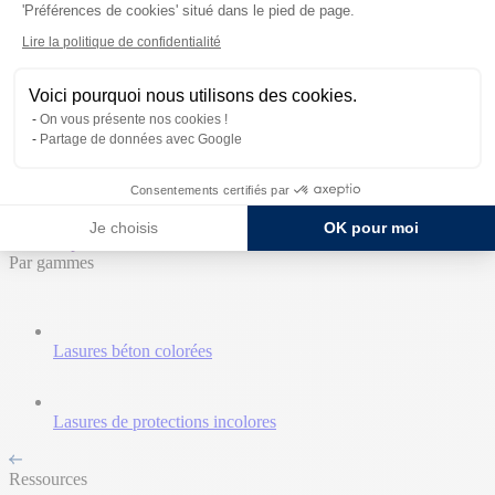
'Préférences de cookies' situé dans le pied de page.
Retours aux Univers
Lire la politique de confidentialité
Accueil
Produits
Voici pourquoi nous utilisons des cookies.
Ressources
On vous présente nos cookies !
Expertises
Partage de données avec Google
Témoignages
Contact commercial
Consentements certifiés par
Nos Produits
Je choisis
OK pour moi
Tous les produits
Par gammes
Lasures béton colorées
Lasures de protections incolores
Ressources