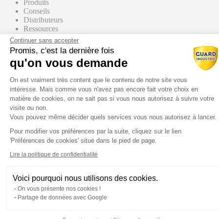
Produits
Conseils
Distributeurs
Ressources
Contact commercial
Continuer sans accepter
Promis, c'est la dernière fois
qu'on vous demande
Nos Produits
Tous les produits
Plateforme de Gestion du Consentem
Par supports
On est vraiment très content que le contenu de notre site vous
intéresse. Mais comme vous n'avez pas encore fait votre choix en
matière de cookies, on ne sait pas si vous nous autorisez à suivre votre
visite ou non.
Vous pouvez même décider quels services vous nous autorisez à lancer.
Mur / Façade
Pour modifier vos préférences par la suite, cliquez sur le lien
Axeptio consent
'Préférences de cookies' situé dans le pied de page.
Sol
Lire la politique de confidentialité
Voici pourquoi nous utilisons des cookies.
Toiture
On vous présente nos cookies !
Partage de données avec Google
Par gammes