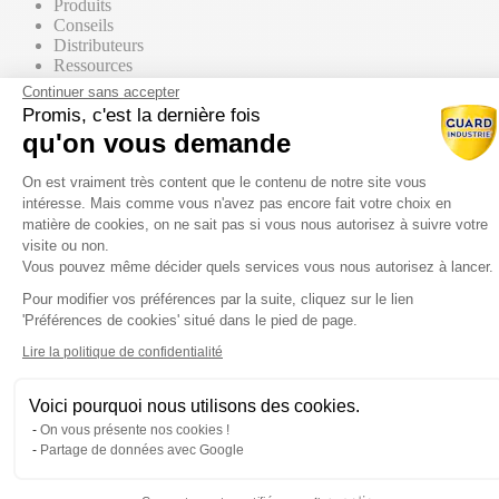
Produits
Conseils
Distributeurs
Ressources
Contact commercial
Continuer sans accepter
Promis, c'est la dernière fois
qu'on vous demande
Nos Produits
Tous les produits
Plateforme de Gestion du Consentem
Par supports
On est vraiment très content que le contenu de notre site vous
intéresse. Mais comme vous n'avez pas encore fait votre choix en
matière de cookies, on ne sait pas si vous nous autorisez à suivre votre
visite ou non.
Vous pouvez même décider quels services vous nous autorisez à lancer.
Mur / Façade
Pour modifier vos préférences par la suite, cliquez sur le lien
Axeptio consent
'Préférences de cookies' situé dans le pied de page.
Sol
Lire la politique de confidentialité
Voici pourquoi nous utilisons des cookies.
Toiture
On vous présente nos cookies !
Partage de données avec Google
Par gammes