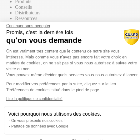
Produits
Conseils
Distributeurs
Ressources
Contact commercial
Continuer sans accepter
Promis, c'est la dernière fois
qu'on vous demande
Nos Produits
Tous les produits
Plateforme de Gestion du Consentem
Par supports
On est vraiment très content que le contenu de notre site vous
intéresse. Mais comme vous n'avez pas encore fait votre choix en
matière de cookies, on ne sait pas si vous nous autorisez à suivre votre
visite ou non.
Vous pouvez même décider quels services vous nous autorisez à lancer.
Mur / Façade
Pour modifier vos préférences par la suite, cliquez sur le lien
Axeptio consent
'Préférences de cookies' situé dans le pied de page.
Sol
Lire la politique de confidentialité
Voici pourquoi nous utilisons des cookies.
Toiture
On vous présente nos cookies !
Partage de données avec Google
Par gammes