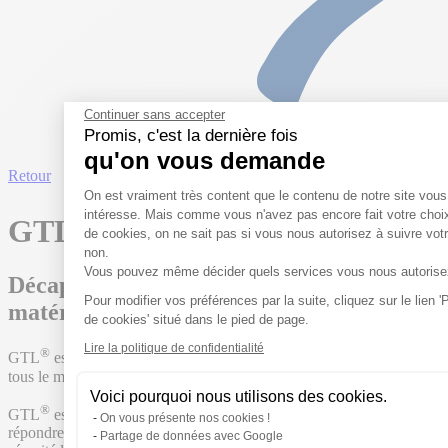
Continuer sans accepter
Promis, c'est la dernière fois
qu'on vous demande
Retour
Plateforme de Gestion du Cons
On est vraiment très content que le contenu de notre site vous
®
intéresse. Mais comme vous n'avez pas encore fait votre choi
GTL
de cookies, on ne sait pas si vous nous autorisez à suivre votr
non.
Vous pouvez même décider quels services vous nous autorisez
Décapant laitances, ciment et chaux pour
Pour modifier vos préférences par la suite, cliquez sur le lien 
matériel du BTP
Axeptio consent
de cookies' situé dans le pied de page.
Lire la politique de confidentialité
®
GTL
est un décapant ciment, laitance pour l’entretien quotidien de
tous le matériel utilisé dans le bâtiment et les travaux publics.
Voici pourquoi nous utilisons des cookies.
®
GTL
est un produit de nouvelle génération, il a été pensé pour
On vous présente nos cookies !
répondre aux différentes exigences des applicateurs en termes de
Partage de données avec Google