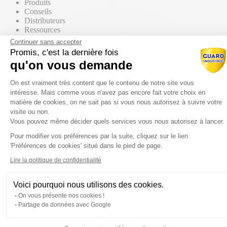
Produits
Conseils
Distributeurs
Ressources
Contact commercial
Continuer sans accepter
Promis, c'est la dernière fois
qu'on vous demande
Nos Produits
Tous les produits
Plateforme de Gestion du Consentem
Par supports
On est vraiment très content que le contenu de notre site vous
intéresse. Mais comme vous n'avez pas encore fait votre choix en
matière de cookies, on ne sait pas si vous nous autorisez à suivre votre
visite ou non.
Vous pouvez même décider quels services vous nous autorisez à lancer.
Mur / Façade
Pour modifier vos préférences par la suite, cliquez sur le lien
Axeptio consent
'Préférences de cookies' situé dans le pied de page.
Sol
Lire la politique de confidentialité
Voici pourquoi nous utilisons des cookies.
Toiture
On vous présente nos cookies !
Partage de données avec Google
Par gammes