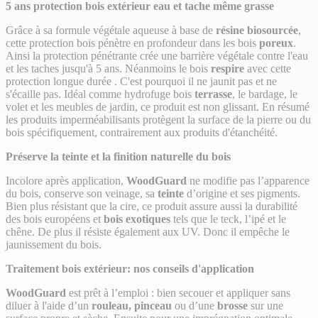
5 ans protection bois extérieur eau et tache même grasse
Grâce à sa formule végétale aqueuse à base de
résine biosourcée
,
cette protection bois pénètre en profondeur dans les bois
poreux
.
Ainsi la protection pénétrante crée une barrière végétale contre l'eau
et les taches jusqu'à 5 ans. Néanmoins le bois
respire
avec cette
protection longue durée . C'est pourquoi il ne jaunit pas et ne
s'écaille pas. Idéal comme hydrofuge bois
terrasse
, le bardage, le
volet et les meubles de jardin, ce produit est non glissant. En résumé
les produits imperméabilisants protègent la surface de la pierre ou du
bois spécifiquement, contrairement aux produits d'étanchéité.
Préserve la teinte et la finition naturelle du bois
Incolore après application,
WoodGuard
ne modifie pas l’apparence
du bois, conserve son veinage, sa
teinte
d’origine et ses pigments.
Bien plus résistant que la cire, ce produit assure aussi la durabilité
des bois européens et
bois exotiques
tels que le teck, l’ipé et le
chêne. De plus il résiste également aux UV. Donc il empêche le
jaunissement du bois.
Traitement bois extérieur: nos conseils d'application
WoodGuard
est prêt à l’emploi : bien secouer et appliquer sans
diluer à l'aide d’un
rouleau, pinceau
ou d’une
brosse
sur une