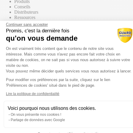
Produits
Conseils
Distributeurs
Ressources
Contact commercial
Continuer sans accepter
Promis, c'est la dernière fois
qu'on vous demande
Nos Produits
Tous les produits
Plateforme de Gestion du Consentem
Par supports
On est vraiment très content que le contenu de notre site vous
intéresse. Mais comme vous n'avez pas encore fait votre choix en
matière de cookies, on ne sait pas si vous nous autorisez à suivre votre
visite ou non.
Vous pouvez même décider quels services vous nous autorisez à lancer.
Mur / Façade
Pour modifier vos préférences par la suite, cliquez sur le lien
Axeptio consent
'Préférences de cookies' situé dans le pied de page.
Sol
Lire la politique de confidentialité
Voici pourquoi nous utilisons des cookies.
Toiture
On vous présente nos cookies !
Partage de données avec Google
Par gammes