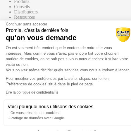
Produits
Conseils
Distributeurs
Ressources
Contact commercial
Continuer sans accepter
Promis, c'est la dernière fois
qu'on vous demande
Nos Produits
Tous les produits
Plateforme de Gestion du Consentem
Par supports
On est vraiment très content que le contenu de notre site vous
intéresse. Mais comme vous n'avez pas encore fait votre choix en
matière de cookies, on ne sait pas si vous nous autorisez à suivre votre
visite ou non.
Vous pouvez même décider quels services vous nous autorisez à lancer.
Mur / Façade
Pour modifier vos préférences par la suite, cliquez sur le lien
Axeptio consent
'Préférences de cookies' situé dans le pied de page.
Sol
Lire la politique de confidentialité
Voici pourquoi nous utilisons des cookies.
Toiture
On vous présente nos cookies !
Partage de données avec Google
Par gammes